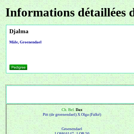
Informations détaillées 
Djalma
Mâle, Groenendael
Ch. Bel.
Dax
Pitt (de groenendael) X
Olga (Falké)
Groenendael
LOSH 6147 , LOB 50