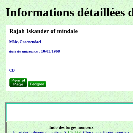
Informations détaillées 
Rajah Iskander of mindale
Mâle, Groenendael
date de naissance :
10/03/1968
CD
Indo des forges monceux
Furet des ardennes du coitron X
Ch. Bel.
Churka des forges monceux