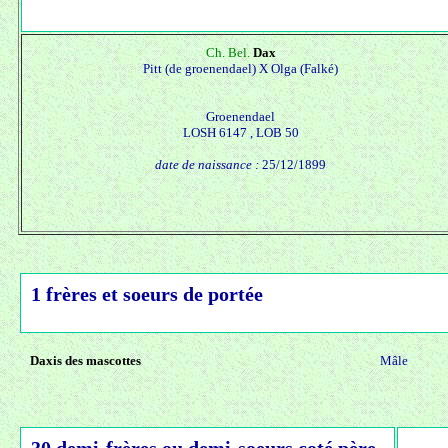
Ch. Bel.
Dax
Pitt (de groenendael) X
Olga (Falké)
Groenendael
LOSH 6147 , LOB 50
date de naissance :
25/12/1899
1 frères et soeurs de portée
Daxis des mascottes
Mâle