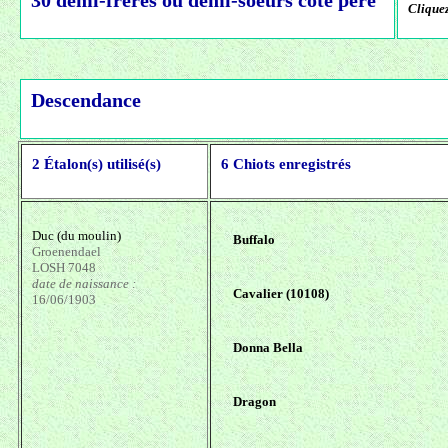
30 demi-frères ou demi-soeurs coté père
Cliquez
Descendance
2 Étalon(s) utilisé(s)
6 Chiots enregistrés
Duc (du moulin)
Buffalo
Groenendael
LOSH 7048
date de naissance :
Cavalier (10108)
16/06/1903
Donna Bella
Dragon